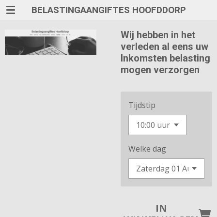
BELASTINGAANGIFTES HOOFDDORP
Ga
direct
naar
Wij hebben in het
de
verleden al eens uw
hoofdinhoud
Inkomsten belasting
mogen verzorgen
Tijdstip
Welke dag
IN